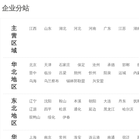
企业分站
主
江西
山东
湖北
河北
河南
广东
江苏
湖
营
区
域
华
北京
天津
石家庄
保定
沧州
承德
邯郸
北
晋中
临汾
吕梁
朔州
忻州
阳泉
运城
内
地
乌海
乌兰察布
锡林郭勒盟
兴安盟
区
东
辽宁
沈阳
鞍山
本溪
朝阳
大连
丹东
抚
北
辽源
四平
松原
通化
延边
黑龙江
哈尔滨
地
双鸭山
绥化
伊春
区
华
上海
南京
常州
淮安
连云港
南通
宿迁