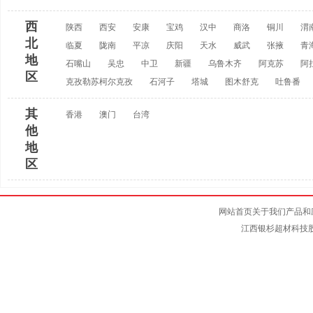
西
陕西
西安
安康
宝鸡
汉中
商洛
铜川
渭
北
临夏
陇南
平凉
庆阳
天水
威武
张掖
青
地
石嘴山
吴忠
中卫
新疆
乌鲁木齐
阿克苏
阿
区
克孜勒苏柯尔克孜
石河子
塔城
图木舒克
吐鲁番
其
香港
澳门
台湾
他
地
区
网站首页
关于我们
产品和
江西银杉超材科技