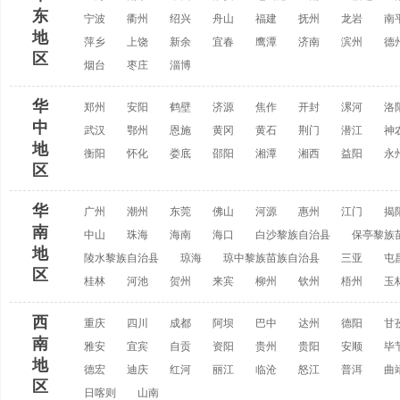
东
宁波
衢州
绍兴
舟山
福建
抚州
龙岩
南
地
萍乡
上饶
新余
宜春
鹰潭
济南
滨州
德
区
烟台
枣庄
淄博
华
郑州
安阳
鹤壁
济源
焦作
开封
漯河
洛
中
武汉
鄂州
恩施
黄冈
黄石
荆门
潜江
神
地
衡阳
怀化
娄底
邵阳
湘潭
湘西
益阳
永
区
华
广州
潮州
东莞
佛山
河源
惠州
江门
揭
南
中山
珠海
海南
海口
白沙黎族自治县
保亭黎族
地
陵水黎族自治县
琼海
琼中黎族苗族自治县
三亚
屯
区
桂林
河池
贺州
来宾
柳州
钦州
梧州
玉
西
重庆
四川
成都
阿坝
巴中
达州
德阳
甘
南
雅安
宜宾
自贡
资阳
贵州
贵阳
安顺
毕
地
德宏
迪庆
红河
丽江
临沧
怒江
普洱
曲
区
日喀则
山南